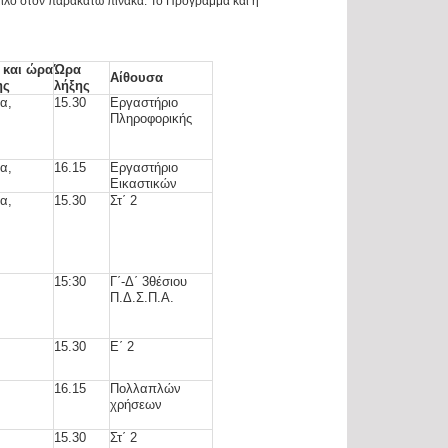
Όμιλο στον παρακάτω πίνακα. Το Πρόγραμμα και η
 και ώρα
Ώρα
Αίθουσα
ης
λήξης
α,
15.30
Εργαστήριο
Πληροφορικής
α,
16.15
Εργαστήριο
Εικαστικών
α,
15.30
Στ΄ 2
15:30
Γ΄-Δ΄ 3θέσιου
Π.Δ.Σ.Π.Α.
15.30
Ε΄ 2
16.15
Πολλαπλών
χρήσεων
15.30
Στ΄ 2