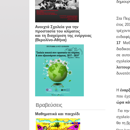
δημιουρ
Στα Πει
έτος 20
Ανοιχτά Σχολεία για την
τρέχοντ
προστασία του κλίματος
και τη διαχείριση της ενέργειας
ενδιαφέ
(Βερολίνο-Αθήνα)
17
Μαθη
διαδικα
σε αυτο
σχολεί
λειτου
δυνατό
Η
έναρ
που έχο
ώρα κά
Βραβεύσεις
Για την
Μαθηματικά και παιχνίδι
σχολείο
θα τη β