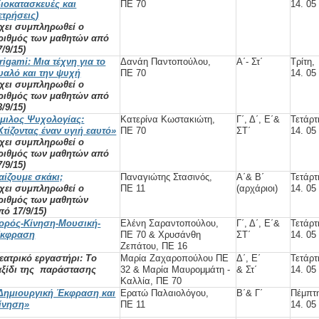
διοκατασκευές και
ΠΕ 70
14. 05
ετρήσεις)
έχει συμπληρωθεί ο
ριθμός των μαθητών από
7/9/15)
rigami: Μια τέχνη για το
Δανάη Παντοπούλου,
Α΄- Στ΄
Τρίτη,
υαλό και την ψυχή
ΠΕ 70
14. 05
έχει συμπληρωθεί ο
ριθμός των μαθητών από
3/9/15)
μιλος Ψυχολογίας
:
Κατερίνα Κωστακιώτη,
Γ΄, Δ΄, Ε΄&
Τετάρτ
Χτίζοντας έναν υγιή εαυτό»
ΠΕ 70
ΣΤ΄
14. 05
έχει συμπληρωθεί ο
ριθμός των μαθητών από
7/9/15)
αίζουμε σκάκι;
Παναγιώτης Στασινός,
Α΄& Β΄
Τετάρτ
έχει συμπληρωθεί ο
ΠΕ 11
(αρχάριοι)
14. 0
ριθμός των μαθητών
πό
17/9/15
)
ορός-Κίνηση-Μουσική-
Ελένη Σαραντοπούλου,
Γ΄, Δ΄, Ε΄&
Τετάρτ
κφραση
ΠΕ 70 & Χρυσάνθη
ΣΤ΄
14. 05
Ζεπάτου, ΠΕ 16
εατρικό εργαστήρι: Το
Μαρία Ζαχαροπούλου ΠΕ
Δ΄, Ε΄
Τετάρτ
αξίδι της παράστασης
32 & Μαρία Μαυρομμάτη -
& Στ΄
14. 05
Καλλία, ΠΕ 70
Δημιουργική Έκφραση και
Ερατώ Παλαιολόγου,
Β΄& Γ΄
Πέμπτ
ίνηση»
ΠΕ 11
14. 05