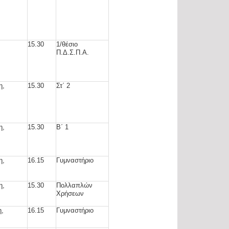
15.30
1/θέσιο
Π.Δ.Σ.Π.Α.
η,
15.30
Στ΄ 2
η,
15.30
Β΄ 1
5
η,
16.15
Γυμναστήριο
η,
15.30
Πολλαπλών
Χρήσεων
η,
16.15
Γυμναστήριο