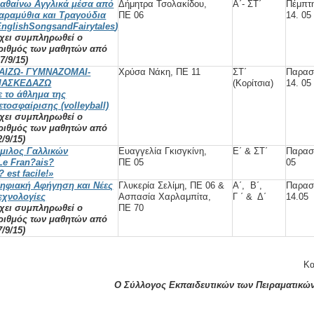
αθαίνω Αγγλικά μέσα από
Δήμητρα Τσολακίδου,
Α΄- ΣΤ΄
Πέμπτ
αραμύθια και Τραγούδια
ΠΕ 06
14. 05
English
Songs
and
Fairytales
)
έχει συμπληρωθεί ο
ριθμός των μαθητών από
7/9/15
)
ΑΙΖΩ- ΓΥΜΝΑΖΟΜΑΙ-
Χρύσα Νάκη, ΠΕ 11
ΣΤ΄
Παρασ
ΙΑΣΚΕΔΑΖΩ
(Κορίτσια)
14. 05
ε το άθλημα της
ετοσφαίρισης (volleyball)
έχει συμπληρωθεί ο
ριθμός των μαθητών από
2/9/15)
μιλος Γαλλικών
Ευαγγελία Γκισγκίνη,
Ε΄ & ΣΤ΄
Παρασ
Le Fran?ais?
ΠΕ 05
05
? est facile!»
ηφιακή Αφήγηση και Νέες
Γλυκερία Σελίμη, ΠΕ 06 &
Α΄, Β΄,
Παρασ
εχνολογίες
Ασπασία Χαρλαμπίτα,
Γ ΄ & Δ΄
14.05
έχει συμπληρωθεί ο
ΠΕ 70
ριθμός των μαθητών από
7/9/15
)
αλή χρονι
Ο Σύλλογος Εκπαιδευτικών των Πειραματικώ