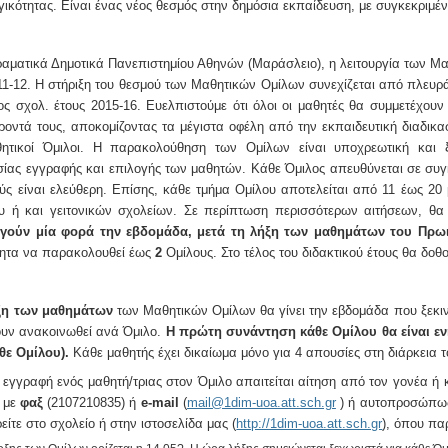
γικότητας. Είναι ένας νέος θεσμός στην δημόσια εκπαίδευση, με συγκεκριμέ
ραματικά Δημοτικά Πανεπιστημίου Αθηνών (Μαράσλειο), η λειτουργία των Μα
11-12. Η στήριξη του θεσμού των Μαθητικών Ομίλων συνεχίζεται από πλευρά
ος σχολ. έτους 2015-16. Ευελπιστούμε ότι όλοι οι μαθητές θα συμμετέχουν σ
ροντά τους, αποκομίζοντας τα μέγιστα οφέλη από την εκπαιδευτική διαδικ
τικοί Όμιλοι. Η παρακολούθηση των Ομίλων είναι υποχρεωτική και 
σίας εγγραφής και επιλογής των μαθητών. Κάθε Όμιλος απευθύνεται σε συγκ
ύς είναι ελεύθερη. Επίσης, κάθε τμήμα Ομίλου αποτελείται από 11 έως 20 
ου ή και γειτονικών σχολείων. Σε περίπτωση περισσότερων αιτήσεων, θ
ργούν μία φορά την εβδομάδα, μετά τη λήξη των μαθημάτων του Πρω
τητα να παρακολουθεί έως
2
Ομίλους. Στο τέλος του διδακτικού έτους θα δο
ξη των μαθημάτων
των Μαθητικών Ομίλων θα γίνει την εβδομάδα που ξεκι
υν ανακοινωθεί ανά Όμιλο.
Η πρώτη συνάντηση κάθε Ομίλου θα είναι ενη
θε Ομίλου).
Κάθε μαθητής έχει δικαίωμα μόνο για 4 απουσίες στη διάρκεια τ
 εγγραφή ενός μαθητή/τριας στον Όμιλο απαιτείται αίτηση από τον γονέα ή
 με
φαξ
(2107210835) ή
e-mail
(
mail@1dim-uoa.att.sch.gr
) ή αυτοπροσώπως,
ρείτε στο σχολείο ή στην ιστοσελίδα μας (
http://1dim-uoa.att.sch.gr
), όπου πα