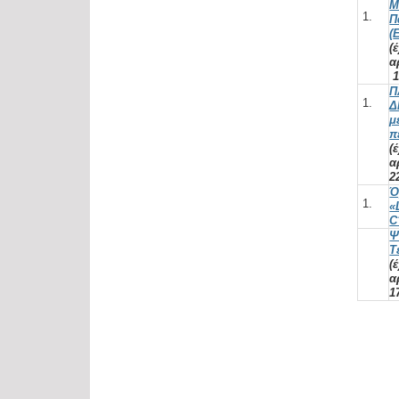
Μ
Π
(
(
α
1
Π
Δ
μ
π
(
α
2
Ό
«
C
Ψ
Τ
(
α
1
Κ