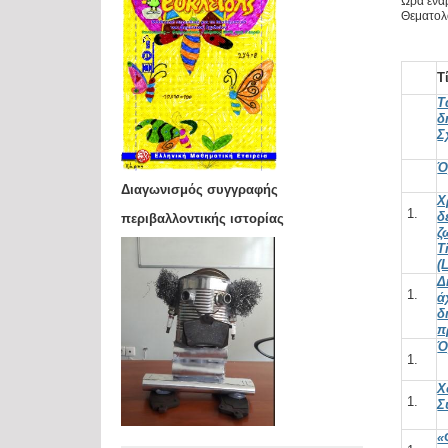
Ώρα έναρ
Θεματολο
Τ
Τ
δ
Σ
Ό
Διαγωνισμός συγγραφής
Χ
δ
περιβαλλοντικής ιστορίας
T
(
Δ
ά
δ
π
Ό
Χ
Σ
«