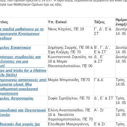
ξης των Ομίλων ορίζεται η 14.05?. Η ώρα λήξης σημειώνεται ξεχωριστά για κάθε 
γία των Μαθητικών Ομίλων έχει ως εξής:
Ημέρα
ίτλος
Υπ. Εκ/κοί
Τάξεις
έναρξ
α παιδιά μαθαίνουν με τη
Νίκος Κόχιλας, ΠΕ 19
Γ΄, Δ΄, Ε΄&
Δευτέρ
ημιουργία Κινούμενων
ΣΤ΄
14. 05
χεδίων
μιλος Εικαστικών
Δημήτρης Σαρρής, ΠΕ 08 &
Β΄, Γ΄, Δ΄,
Δευτέρ
Έφη Κοζάρη, ΠΕ 70
Ε΄& ΣΤ΄
14. 05
ρήσιμες συμβουλές και
Κωνσταντινιά Ζηκούλη, πε
Δ΄, Ε΄
Δευτέρ
εξιότητες για μια
19 & Μαρία
& ΣΤ΄
14. 05
ζωή!
Θανασουλοπούλου, ΠΕ 06
ips and tricks for a lifetime
Life Skills)
ημιουργώ κατασκευές από
Μαρία Μπιμπούδη, ΠΕ70
Γ΄& Δ΄
Τρίτη,
χρηστα υλικά: Μια
14:05
ιαθεματική-οικολογική
ροσέγγιση
μιλος Αστρονομίας
Σοφία Σιμιτζόγλου, ΠΕ 70
Δ΄, Ε΄ & ΣΤ΄
Τρίτη,
14. 05
ορωδιακό και Ορχηστρικό
Ελένη Αναστασιάδου, ΠΕ
Α΄- Στ΄
Τρίτη,
ύνολο
16 & Νικολέττα
14. 05
Χαραλαμποπούλου, ΠΕ 70
Φυσικά» δια χειρός (με
Ελευθερία Μακρυγιάννη,
Ε΄& Στ΄
Τρίτη,