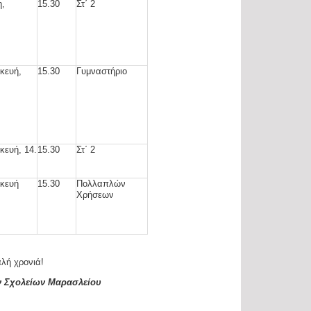
η,
15.30
Στ΄ 2
κευή,
15.30
Γυμναστήριο
κευή, 14.
15.30
Στ΄ 2
κευή
15.30
Πολλαπλών
Χρήσεων
ά!
ν Σχολείων Μαρασλείου