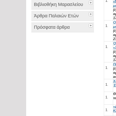
ι
Βιβλιοθήκη Μαρασλείου
μ
(
α
Άρθρα Παλαιών Ετών
1
O
Πρόσφατα άρθρα
μ
(
α
2
Ό
«
(
α
1
Π
(
α
α
Χ
Έ
Θ
τ
«
Κ